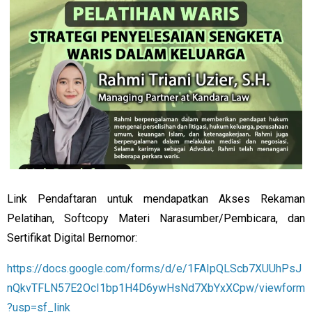
Link Pendaftaran untuk mendapatkan Akses Rekaman
Pelatihan, Softcopy Materi Narasumber/Pembicara, dan
Sertifikat Digital Bernomor:
https://docs.google.com/forms/d/e/1FAIpQLScb7XUUhPsJ
nQkvTFLN57E2OcI1bp1H4D6ywHsNd7XbYxXCpw/viewform
?usp=sf_link