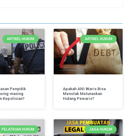
ARTIKEL HUKUM
ARTIKEL HUKUM
tasan Penyidik
Apakah Ahli Waris Bisa
sing-masing
Menolak Melunaskan
an Kepolisian?
Hutang Pewaris?
PELATIHAN HUKUM
JASA HUKUM