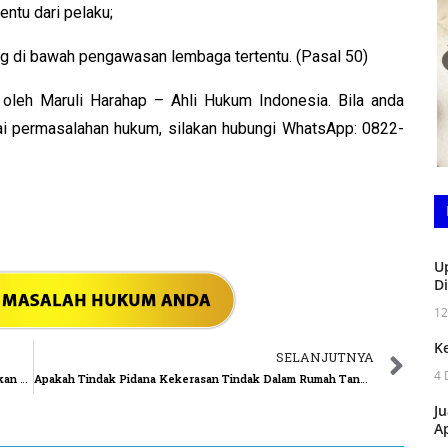
ntu dari pelaku;
ng di bawah pengawasan lembaga tertentu. (Pasal 50)
s oleh Maruli Harahap – Ahli Hukum Indonesia. Bila anda
ai permasalahan hukum, silakan hubungi WhatsApp: 0822-
U
D
12
K
SELANJUTNYA
4 
Langkah-Langkah yang Harus Dilakukan Apabila Diberikan Somasi
Apakah Tindak Pidana Kekerasan Tindak Dalam Rumah Tangga Delik Aduan?
J
A