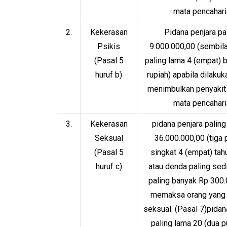
mata pencaharia
2.
Kekerasan
Pidana penjara pal
Psikis
9.000.000,00 (sembilan
(Pasal 5
paling lama 4 (empat) b
huruf b)
rupiah) apabila dilakuk
menimbulkan penyakit 
mata pencaharia
3.
Kekerasan
pidana penjara paling
Seksual
36.000.000,00 (tiga p
(Pasal 5
singkat 4 (empat) tah
huruf c)
atau denda paling sedi
paling banyak Rp 300.0
memaksa orang yang 
seksual. (Pasal 7)pidana
paling lama 20 (dua p