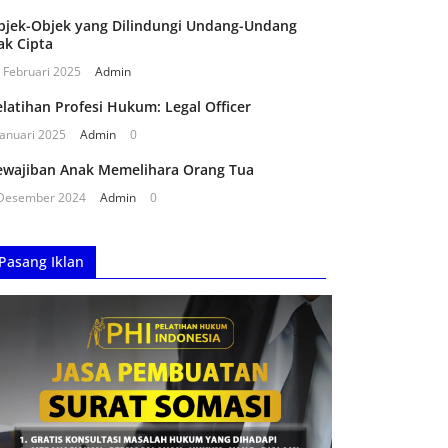
bjek-Objek yang Dilindungi Undang-Undang
ak Cipta
 Februari 2025
Admin
latihan Profesi Hukum: Legal Officer
Januari 2025
Admin
0
ewajiban Anak Memelihara Orang Tua
Desember 2024
Admin
0
Pasang Iklan