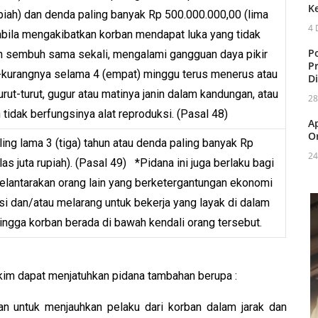
K
rupiah) dan denda paling banyak Rp 500.000.000,00 (lima
4 
pabila mengakibatkan korban mendapat luka yang tidak
P
 sembuh sama sekali, mengalami gangguan daya pikir
P
-kurangnya selama 4 (empat) minggu terus menerus atau
D
turut-turut, gugur atau matinya janin dalam kandungan, atau
28
tidak berfungsinya alat reproduksi. (Pasal 48)
A
O
ing lama 3 (tiga) tahun atau denda paling banyak Rp
24
as juta rupiah). (Pasal 49) *Pidana ini juga berlaku bagi
elantarakan orang lain yang berketergantungan ekonomi
 dan/atau melarang untuk bekerja yang layak di dalam
hingga korban berada di bawah kendali orang tersebut.
kim dapat menjatuhkan pidana tambahan berupa :
an untuk menjauhkan pelaku dari korban dalam jarak dan