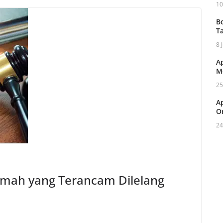
10
B
T
8 
A
M
25
A
O
24
mah yang Terancam Dilelang