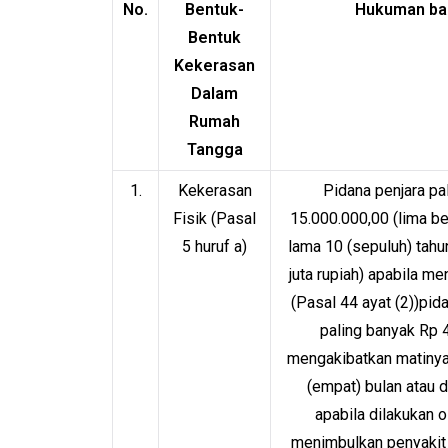
No.
Bentuk-
Hukuman ba
Bentuk
Kekerasan
Dalam
Rumah
Tangga
1.
Kekerasan
Pidana penjara pal
Fisik (Pasal
15.000.000,00 (lima bel
5 huruf a)
lama 10 (sepuluh) tahu
juta rupiah) apabila me
(Pasal 44 ayat (2))pid
paling banyak Rp 4
mengakibatkan matinya 
(empat) bulan atau d
apabila dilakukan o
menimbulkan penyakit 