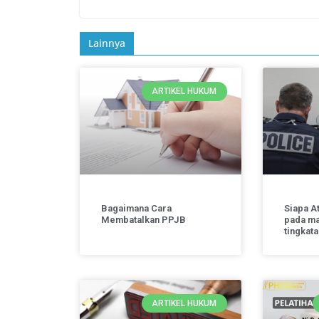
Lainnya
ARTIKEL HUKUM
Bagaimana Cara
Siapa A
Membatalkan PPJB
pada ma
tingkat
ARTIKEL HUKUM