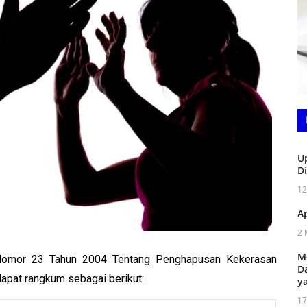
U
D
12
A
2 
M
 Nomor 23 Tahun 2004 Tentang Penghapusan Kekerasan
D
pat rangkum sebagai berikut:
y
17