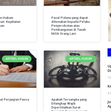
an Hukum
Pasal Pidana yang dapat
an: Kejahatan
dikenakan kepada Pelaku
kan
Penyerobotan atau
Pembangunan di Tanah
Milik Orang Lain
ARTIKEL HUKUM
ARTIKEL HUKUM
U
D
12
K
4 
l Perjanjian Pasca
Apakah Tersangka yang
J
Ditangkap Wajib
A
Diperlihatkan Surat