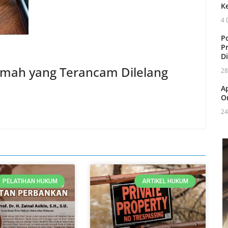
K
4 
P
P
D
mah yang Terancam Dilelang
28
A
O
24
PELATIHAN HUKUM
ARTIKEL HUKUM