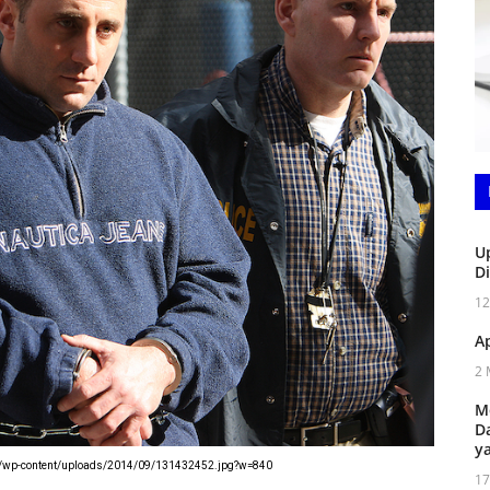
U
D
12
A
2 
M
D
y
.com/wp-content/uploads/2014/09/131432452.jpg?w=840
17