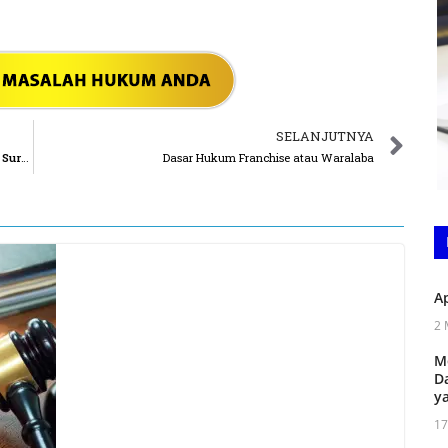
SELANJUTNYA
Apakah Tersangka yang Ditangkap Wajib Diperlihatkan Surat Perintah Penangkapan?
Dasar Hukum Franchise atau Waralaba
A
2 
M
D
y
17