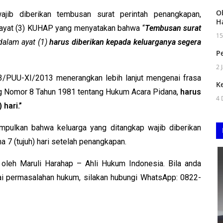
O
jib diberikan tembusan surat perintah penangkapan,
H
 ayat (3) KUHAP yang menyatakan bahwa “
Tembusan surat
15
alam ayat (1)
harus diberikan kepada keluarganya segera
Pe
2 
/PUU-XI/2013 menerangkan lebih lanjut mengenai frasa
K
ng Nomor 8 Tahun 1981 tentang Hukum Acara Pidana,
harus
4 
 hari.”
simpulkan bahwa keluarga yang ditangkap wajib diberikan
 7 (tujuh) hari setelah penangkapan.
s oleh Maruli Harahap – Ahli Hukum Indonesia. Bila anda
ai permasalahan hukum, silakan hubungi WhatsApp: 0822-