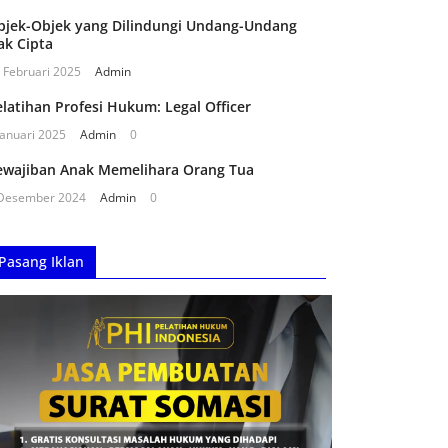
bjek-Objek yang Dilindungi Undang-Undang
ak Cipta
 Februari 2025
Admin
latihan Profesi Hukum: Legal Officer
Januari 2025
Admin
0
ewajiban Anak Memelihara Orang Tua
Desember 2024
Admin
0
Pasang Iklan