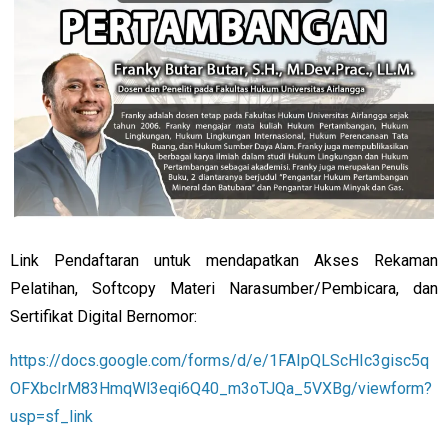
Link Pendaftaran untuk mendapatkan Akses Rekaman
Pelatihan, Softcopy Materi Narasumber/Pembicara, dan
Sertifikat Digital Bernomor:
https://docs.google.com/forms/d/e/1FAIpQLScHIc3gisc5q
OFXbcIrM83HmqWl3eqi6Q40_m3oTJQa_5VXBg/viewform?
usp=sf_link