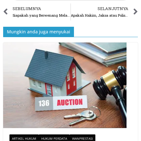
SEBELUMNYA
SELANJUTNYA
Siapakah yang Berwenang Melakukan Pemeriksaan dalam Penyelidikan dan Penyidikan
Apakah Hakim, Jaksa atau Polisi dapat mengajukan Pertanyaan yang “Menjerat” kepada Terdakwa
Mungkin anda juga menyukai
ARTIKEL HUKUM
HUKUM PERDATA
WANPRESTASI