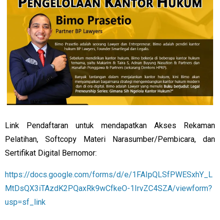
Link Pendaftaran untuk mendapatkan Akses Rekaman
Pelatihan, Softcopy Materi Narasumber/Pembicara, dan
Sertifikat Digital Bernomor:
https://docs.google.com/forms/d/e/1FAIpQLSfPWESxhY_L
MtDsQX3iTAzdK2PQaxRk9wCfkeO-1IrvZC4SZA/viewform?
usp=sf_link