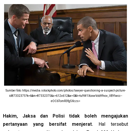
Sumber foto: https://media.istockphoto.com/photos/lawyer-questioning-a-suspect-picture-
id87332375?k=6&m=87332375&s=612x612&w=0&h=tu9W1XoxwVob9fnov_VBYIwcc--
eOC6TomR3fg5Xczs=
Hakim, Jaksa dan Polisi tidak boleh mengajukan
pertanyaan yang bersifat menjerat.
Hal tersebut